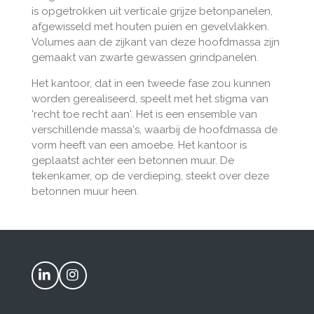
is opgetrokken uit verticale grijze betonpanelen,
afgewisseld met houten puien en gevelvlakken.
Volumes aan de zijkant van deze hoofdmassa zijn
gemaakt van zwarte gewassen grindpanelen.
Het kantoor, dat in een tweede fase zou kunnen
worden gerealiseerd, speelt met het stigma van
'recht toe recht aan'. Het is een ensemble van
verschillende massa's, waarbij de hoofdmassa de
vorm heeft van een amoebe. Het kantoor is
geplaatst achter een betonnen muur. De
tekenkamer, op de verdieping, steekt over deze
betonnen muur heen.
L
I
i
n
n
s